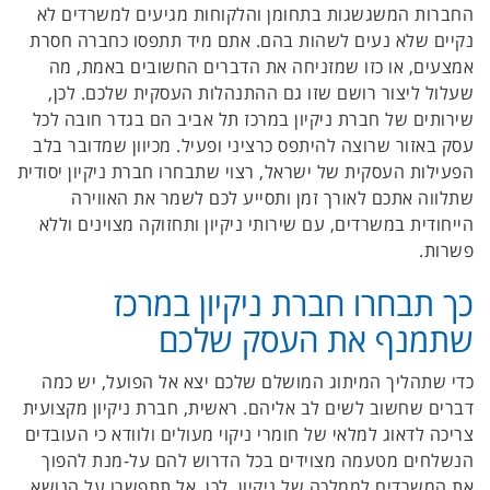
החברות המשגשגות בתחומן והלקוחות מגיעים למשרדים לא
נקיים שלא נעים לשהות בהם. אתם מיד תתפסו כחברה חסרת
אמצעים, או כזו שמזניחה את הדברים החשובים באמת, מה
שעלול ליצור רושם שזו גם ההתנהלות העסקית שלכם. לכן,
שירותים של חברת ניקיון במרכז תל אביב הם בגדר חובה לכל
עסק באזור שרוצה להיתפס כרציני ופעיל. מכיוון שמדובר בלב
הפעילות העסקית של ישראל, רצוי שתבחרו חברת ניקיון יסודית
שתלווה אתכם לאורך זמן ותסייע לכם לשמר את האווירה
הייחודית במשרדים, עם שירותי ניקיון ותחזוקה מצוינים וללא
פשרות.
כך תבחרו חברת ניקיון במרכז
שתמנף את העסק שלכם
כדי שתהליך המיתוג המושלם שלכם יצא אל הפועל, יש כמה
דברים שחשוב לשים לב אליהם. ראשית, חברת ניקיון מקצועית
צריכה לדאוג למלאי של חומרי ניקוי
מעולים ולוודא כי העובדים
הנשלחים מטעמה מצוידים בכל הדרוש להם על-מנת להפוך
את המשרדים לממלכה של ניקיון. לכן, אל תתפשרו על הנושא