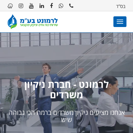
11
12
13
בס"ד
Toggle
navigation
לרמונט - חברת ניקיון
משרדים
אנחנו מציעים ניקיון משרדים ברמה הכי גבוהה
שיש