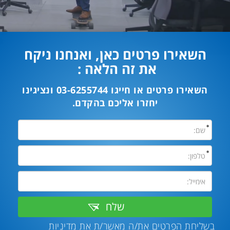
השאירו פרטים כאן, ואנחנו ניקח
את זה הלאה :
השאירו פרטים או חייגו
03-6255744
ונציגינו
יחזרו אליכם בהקדם.
שלח
בשליחת הפרטים את/ה מאשר/ת את
מדיניות