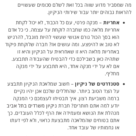
מה שמסביר מדוע שווה בכל זאת לשלם סכומים שעשויים
להראות גבוהים יותר עבור שירותי הניקיון.
אחריות
– מנקה פרטי, עם כל הכבוד, לא יכול לקחת
אחריות מלאה כמו שחברה לוקחת על עצמה. כי כל אדם
הוא בסך הכול גורם אנושי שעשוי להיות מוגבל, להרגיש
לא טוב או להיפצע. ומה עושים אז? חברה שלוקחת פיקוד
באחריות מלאה היא זו שאחראית על הניקיון והיא זו
שתהיה כאן בשבילכם כדי להבטיח שהעבודה תתבצע.
אם לא על ידי מנקה אחד, היא תתבצע על ידי מנקה
מחליף.
סטנדרטים של ניקיון
– חשוב שמלאכת הניקיון תתבצע
על הצד הטוב ביותר. שהחללים שלכם אכן יהיו נקיים
ברמה משביעת רצון. איך תבטיחו לעצמכם כי המנקה
יודע למה אתם חותרים? חברת
ניקיון משרדים בתל אביב
מנהלת את הנושא ומעמידה את הרף לכלל העובדים. כך
אתם בטוחים שהמלאכה מתבצעת כראוי, ולא לפי דעתו
או גחמותיו של עובד אחד.