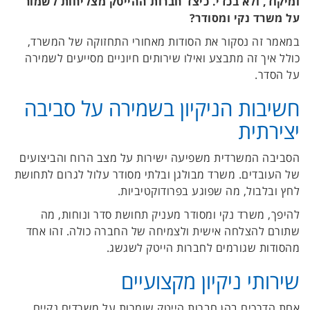
ומיקוד, ולא בכדי. כיצד חברות ההייטק מצליחות לשמור
על משרד נקי ומסודר?
במאמר זה נסקור את הסודות מאחורי התחזוקה של המשרד,
כולל איך זה מתבצע ואילו שירותים חיוניים מסייעים לשמירה
על הסדר.
חשיבות הניקיון בשמירה על סביבה
יצירתית
הסביבה המשרדית משפיעה ישירות על מצב הרוח והביצועים
של העובדים. משרד מבולגן ובלתי מסודר עלול לגרום לתחושת
לחץ ובלבול, מה שפוגע בפרודוקטיביות.
להיפך, משרד נקי ומסודר מעניק תחושת סדר ונוחות, מה
שתורם להצלחה אישית ולצמיחה של החברה כולה. זהו אחד
מהסודות שגורמים לחברות הייטק לשגשג.
שירותי ניקיון מקצועיים
אחת הדרכים בהן חברות הייטק שומרות על משרדים נקיים